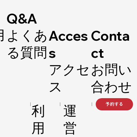
Q&A
用
​よくあ
Conta
Acces
る質問
ct
s
お問い
​アクセ
合わせ
ス
予約する
利
運
用
営