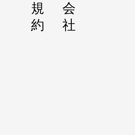
規
会
約
社