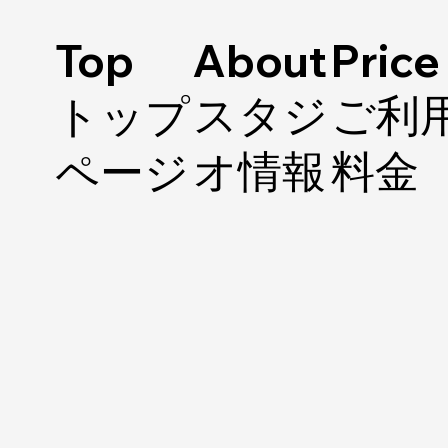
Top
About
​Price
​スタジ
​ご利
​トップ
オ情報
料金
ページ