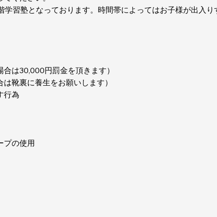
、2階学習塾となっております。時間帯によってはお子様が出入
は30,000円罰金を頂きます）
合は靴裏に養生をお願いします）
す行為
ープの使用
。