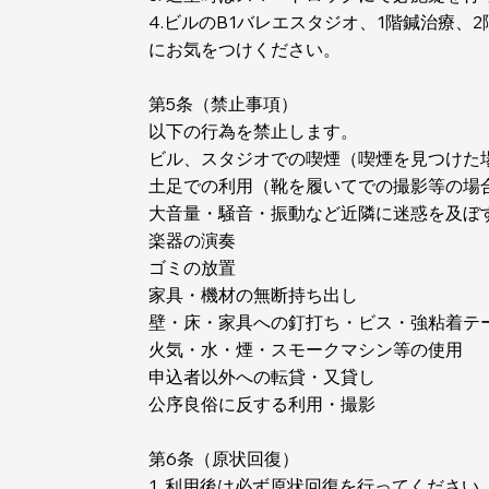
4.ビルのB1バレエスタジオ、1階鍼治療
にお気をつけください。
第5条（禁止事項）
以下の行為を禁止します。
ビル、スタジオでの喫煙（喫煙を見つけた場合
土足での利用（靴を履いてでの撮影等の場
大音量・騒音・振動など近隣に迷惑を及ぼ
楽器の演奏
ゴミの放置
家具・機材の無断持ち出し
壁・床・家具への釘打ち・ビス・強粘着テ
火気・水・煙・スモークマシン等の使用
申込者以外への転貸・又貸し
公序良俗に反する利用・撮影
第6条（原状回復）
1. 利用後は必ず原状回復を行ってください