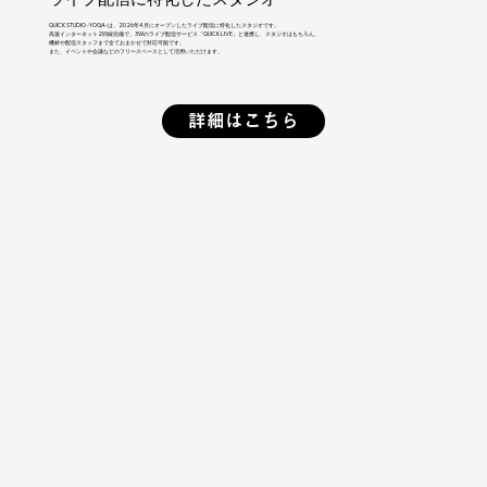
QUICK STUDIO -YOGA-は、2026年4月にオープンしたライブ配信に特化したスタジオです。
高速インターネット2回線完備で、3Wのライブ配信サービス「QUICK LIVE」と連携し、スタジオはもちろん、
機材や配信スタッフまで全ておまかせで対応可能です。
​また、イベントや会議などのフリースペースとして活用いただけます。
詳細はこちら