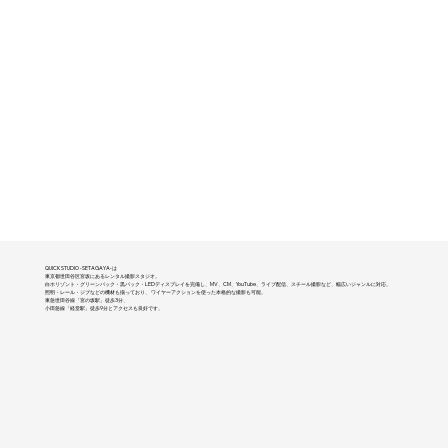
QUICK STUDIO -SETAGAYA-は
東京都世田谷区宮坂にあるレンタル撮影スタジオ。
白ホリゾント・グリーンバック・黒バック・LEDディスプレイを完備し、MV、CM、YouTube、ライブ配信、スチール撮影など、幅広いジャンルに対応。
照明・レール・ジブなどの機材も揃っており、 ワイヤーアクションを使った本格的な撮影も可能。
東急世田谷線「宮の坂駅」徒歩3分、
小田急線「経堂駅」徒歩9分とアクセスも良好です。